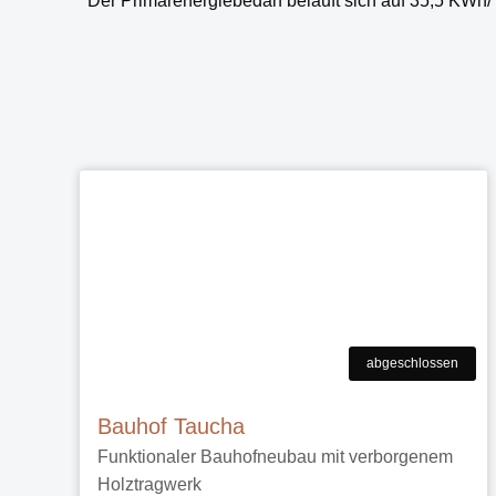
Der Primärenergiebedarf beläuft sich auf 35,5 KWh/
abgeschlossen
Bauhof Taucha
Funktionaler Bauhofneubau mit verborgenem
Holztragwerk