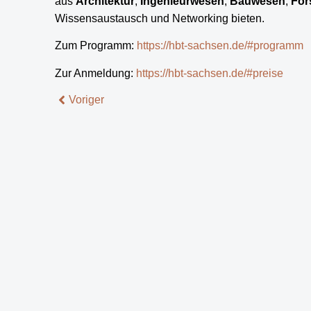
aus
Architektur
,
Ingenieurwesen
,
Bauwesen
,
For
Wissensaustausch und Networking bieten.
Zum Programm:
https://hbt-sachsen.de/#programm
Zur Anmeldung:
https://hbt-sachsen.de/#preise
Voriger